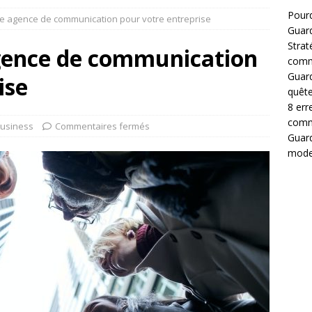
Pourq
ne agence de communication pour votre entreprise
Guar
Strat
agence de communication
comm
Guard
ise
quête
8 err
comm
usiness
Commentaires fermés
Guard
mode