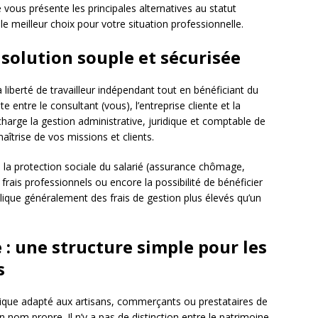
 vous présente les principales alternatives au statut
le meilleur choix pour votre situation professionnelle.
e solution souple et sécurisée
liberté de travailleur indépendant tout en bénéficiant du
tite entre le consultant (vous), l’entreprise cliente et la
harge la gestion administrative, juridique et comptable de
aîtrise de vos missions et clients.
 la protection sociale du salarié (assurance chômage,
rais professionnels ou encore la possibilité de bénéficier
lique généralement des frais de gestion plus élevés qu’un
e : une structure simple pour les
s
idique adapté aux artisans, commerçants ou prestataires de
en nom propre. Il n’y a pas de distinction entre le patrimoine