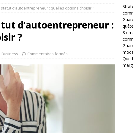
Strat
 statut d’autoentrepreneur : quelles options choisir ?
comm
Guard
atut d’autoentrepreneur :
quête
8 err
isir ?
comm
Guard
mode
Business
Commentaires fermés
Que f
marg